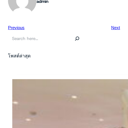
admin
Previous
Next
ค้
น
ห
า
โพสต์ล่าสุด